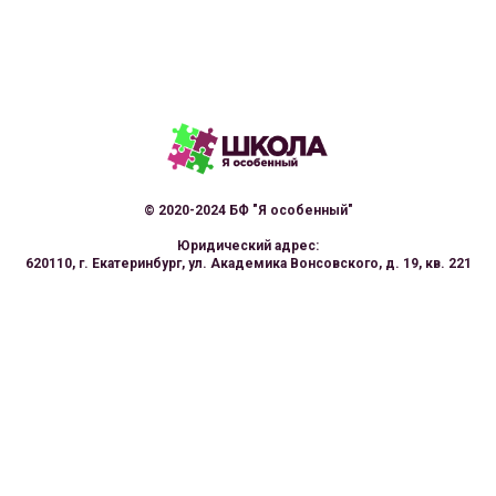
© 2020-2024 БФ "Я особенный"
Юридический адрес:
620110, г. Екатеринбург, ул. Академика Вонсовского, д. 19, кв. 221
Адрес офиса:
г. Екатеринург, ул. Радищева, д. 6а, офис 704
Согласно договору с БФ "Я особенный",
обучение осуществляет АНО «Спектрум-М»
(лицензия №19852 от 19.11.2018г. на осуществление
образовательной деятельности)